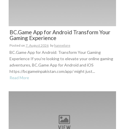
BC.Game App for Android Transform Your
Gaming Experience
Posted on
7. August 2026
by
hannelore
BC.Game App for Android: Transform Your Gaming
Experience If you’re looking to elevate your online gaming
adventures, BC.Game App for Android and iOS
https://bcgameinpakistan.com/app/ might just...
Read More