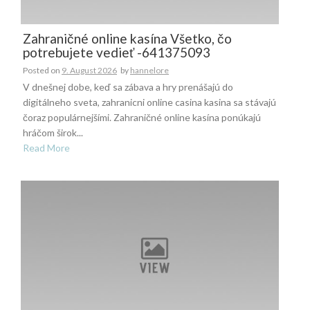
Zahraničné online kasína Všetko, čo
potrebujete vedieť -641375093
Posted on
9. August 2026
by
hannelore
V dnešnej dobe, keď sa zábava a hry prenášajú do
digitálneho sveta, zahranicni online casina kasina sa stávajú
čoraz populárnejšími. Zahraničné online kasína ponúkajú
hráčom širok...
Read More