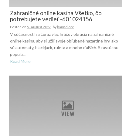
Zahraničné online kasína Všetko, čo
potrebujete vedieť -601024156
Posted on
9. August 2026
by
hannelore
V súčasnosti sa čoraz viac hráčov obracia na zahraničné
online kasína, aby si užili svoje obľúbené hazardné hry, ako
sú automaty, blackjack, ruleta a mnoho ďalších. S rastúcou
popula...
Read More