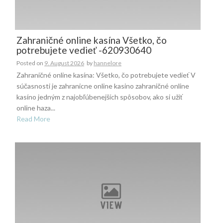
Zahraničné online kasína Všetko, čo
potrebujete vedieť -620930640
Posted on
9. August 2026
by
hannelore
Zahraničné online kasína: Všetko, čo potrebujete vedieť V
súčasnosti je zahranicne online kasino zahraničné online
kasíno jedným z najobľúbenejších spôsobov, ako si užiť
online haza...
Read More